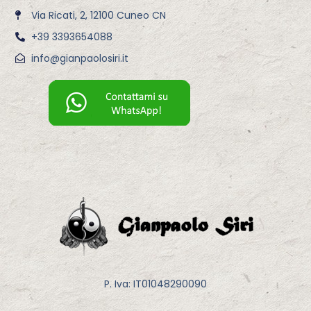
Via Ricati, 2, 12100 Cuneo CN
+39 3393654088
info@gianpaolosiri.it
P. Iva: IT01048290090